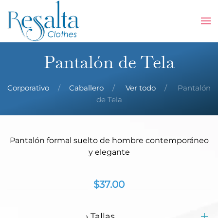
Skip to main content
Pantalón de Tela
Corporativo
Caballero
Ver todo
Pantalón
de Tela
Pantalón formal suelto de hombre contemporáneo
y elegante
$37.00
› Tallas