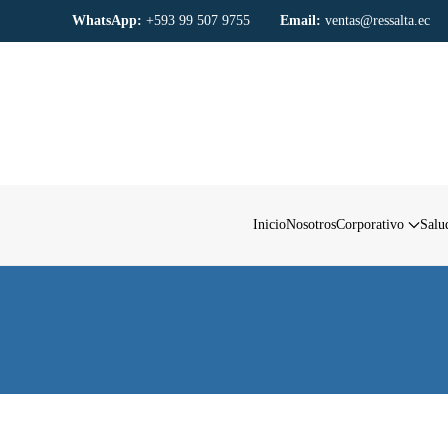
WhatsApp:
+593 99 507 9755
Email:
ventas@ressalta.ec
Skip to main content
Inicio
Nosotros
Corporativo
Salu