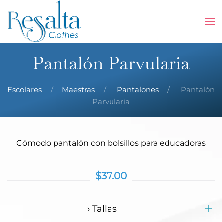
Skip to main content
Pantalón Parvularia
Escolares
Maestras
Pantalones
Pantalón
Parvularia
Cómodo pantalón con bolsillos para educadoras
$37.00
› Tallas